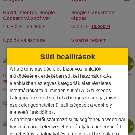
Havidíj mentes Google
Google Consent v2
Consent v2 szoftver
képzés
29.900
Ft
–
59.900
Ft
39.900
Ft
19.900
Ft
Opciók választása
Kosárba teszem
Süti beállítások
Akció!
A hatékony navigáció és bizonyos funkciók
ChatGPT prompt
Universal Analytics export
működésének érdekében sütiket használunk.Az
tanfolyam
alábbiakban az egyes kategóriák alatt részletes
39.900
Ft
29.900
Ft
29.900
Ft
információkat talál minden sütiről.A "Szükséges"
Kosárba teszem
kategóriába sorolt sütiket a böngésző tárolja, mivel
Kosárba teszem
ezek elengedhetetlenül szükségesek a webhely
alapvető funkcióihoz.
A harmadik féltől származó sütik segítenek a weboldal
használatának elemzésében, tárolják a preferenciáit
Akció!
Akció!
és releváns tartalmakat és hirdetéseket biztosítanak