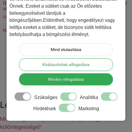
GTM – Konverzió mérés
Google Analytics 4 oktató
Önnek. Ezeket a sütiket csak az Ön előzetes
oktató videó
videó
beleegyezésével tároljuk a
59.900
Ft
39.900
Ft
9.900
Ft
0
Ft
böngészőjében.Eldöntheti, hogy engedélyezi vagy
letiltja ezeket a sütiket, de bizonyos sütik letiltása
Kosárba teszem
Kosárba teszem
befolyásolhatja a böngészési élményt.
Mind elutasítása
Kiválasztottak elfogadása
Gyakorlati szakemberként adjuk át a legfrissebb tudást.
Nem egy képző cég vagyunk, aki az aktuális trend szerint
Minden elfogadása
fordul az online marketing oktatás felé, hanem tudjuk,
hogy a legjobb online marketing tanfolyam az, ami
gyakorlatias és a szintednek megfelel.
Szükséges
Analitika
Legutóbbi bejegyzések
Hirdetések
Marketing
Mi a Google Analytics 4 (GA4) újdonsága és
különlegessége?