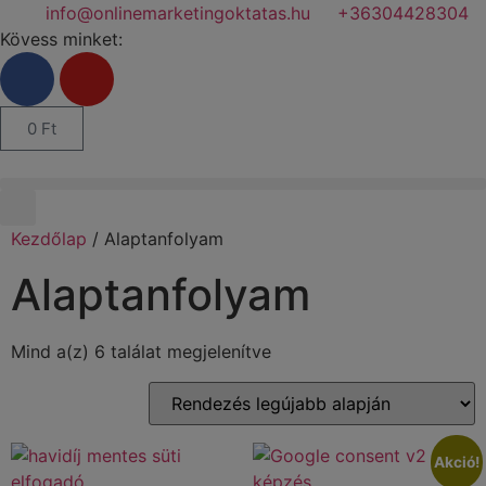
info@onlinemarketingoktatas.hu
+36304428304
Kövess minket:
0
Ft
Kezdőlap
/ Alaptanfolyam
Alaptanfolyam
Mind a(z) 6 találat megjelenítve
Akció!